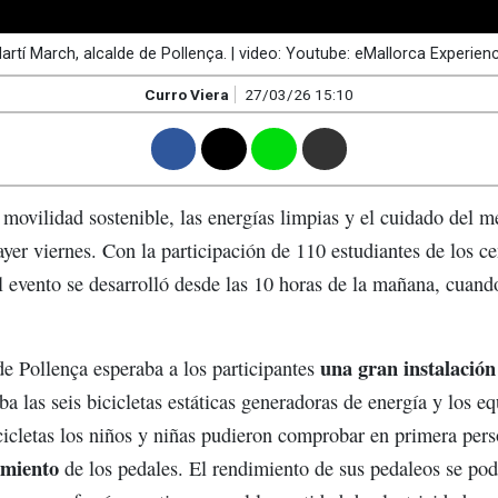
artí March, alcalde de Pollença. | video: Youtube: eMallorca Experien
Curro Viera
27/03/26 15:10
F
T
W
M
movilidad sostenible, las energías limpias y el cuidado del 
yer viernes. Con la participación de 110 estudiantes de los 
 evento se desarrolló desde las 10 horas de la mañana, cuando
una gran instalación
e Pollença esperaba a los participantes
a las seis bicicletas estáticas generadoras de energía y los e
cicletas los niños y niñas pudieron comprobar en primera pe
imiento
de los pedales. El rendimiento de sus pedaleos se podí