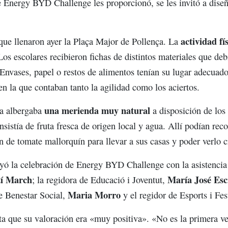
 Energy BYD Challenge les proporcionó, se les invitó a diseñar
actividad fí
que llenaron ayer la Plaça Major de Pollença. La
. Los escolares recibieron fichas de distintos materiales que de
Envases, papel o restos de alimentos tenían su lugar adecuado
en la que contaban tanto la agilidad como los aciertos.
una merienda muy natural
pa albergaba
a disposición de los
onsistía de fruta fresca de origen local y agua. Allí podían re
n de tomate mallorquín para llevar a sus casas y poder verlo cr
yó la celebración de Energy BYD Challenge con la asistencia
í
March
María José Esc
; la regidora de Educació i Joventut,
Maria Morro
de Benestar Social,
y el regidor de Esports i Fes
ta que su valoración era «muy positiva». «No es la primera ve