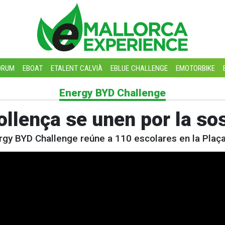
ORUM
EBOAT
ETALENT CALVIÀ
EBLUE CHALLENGE
EMOTORBIKE
Energy BYD Challenge
ollença se unen por la sos
rgy BYD Challenge reúne a 110 escolares en la Plaç