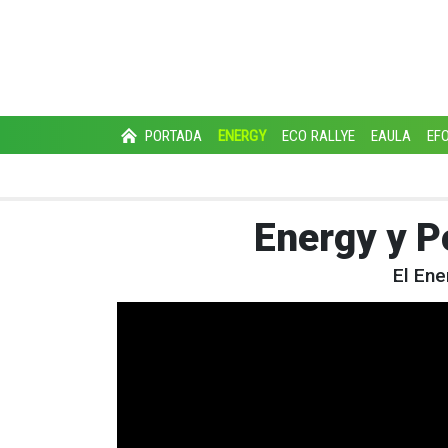
PORTADA
ENERGY
ECO RALLYE
EAULA
EF
Energy y P
El Ene