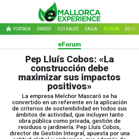
PORTADA
ENERGY
ECO RALLYE
EAULA
EFORUM
EBOAT
eForum
Pep Lluís Cobos: «La
construcción debe
maximizar sus impactos
positivos»
La empresa Melchor Mascaró se ha
convertido en un referente en la aplicación
de criterios de sostenibilidad en todos sus
ámbitos de actividad, que incluyen tanto
obra pública como privada, gestión de
residuos o jardinería. Pep Lluís Cobos,
director de Gestión Integral, apuesta por una